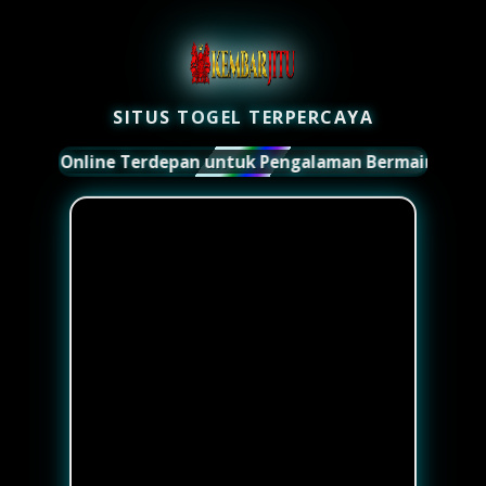
SITUS TOGEL TERPERCAYA
 Macau Online Terdepan untuk Pengalaman Bermain Maksi